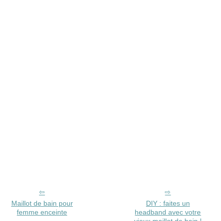
Maillot de bain pour
DIY : faites un
femme enceinte
headband avec votre
vieux maillot de bain !