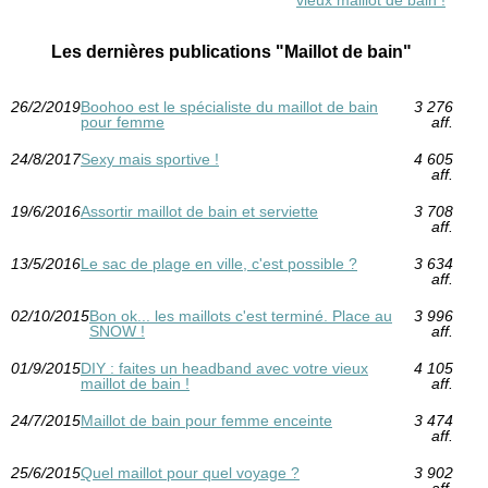
Les dernières publications "Maillot de bain"
26/2/2019
Boohoo est le spécialiste du maillot de bain
3 276
pour femme
aff.
24/8/2017
Sexy mais sportive !
4 605
aff.
19/6/2016
Assortir maillot de bain et serviette
3 708
aff.
13/5/2016
Le sac de plage en ville, c'est possible ?
3 634
aff.
02/10/2015
Bon ok... les maillots c'est terminé. Place au
3 996
SNOW !
aff.
01/9/2015
DIY : faites un headband avec votre vieux
4 105
maillot de bain !
aff.
24/7/2015
Maillot de bain pour femme enceinte
3 474
aff.
25/6/2015
Quel maillot pour quel voyage ?
3 902
aff.