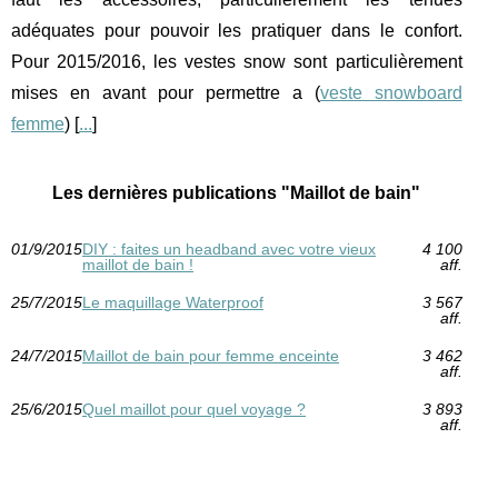
adéquates pour pouvoir les pratiquer dans le confort.
Pour 2015/2016, les vestes snow sont particulièrement
mises en avant pour permettre a (
veste snowboard
femme
) [
...
]
Les dernières publications "Maillot de bain"
01/9/2015
DIY : faites un headband avec votre vieux
4 100
maillot de bain !
aff.
25/7/2015
Le maquillage Waterproof
3 567
aff.
24/7/2015
Maillot de bain pour femme enceinte
3 462
aff.
25/6/2015
Quel maillot pour quel voyage ?
3 893
aff.